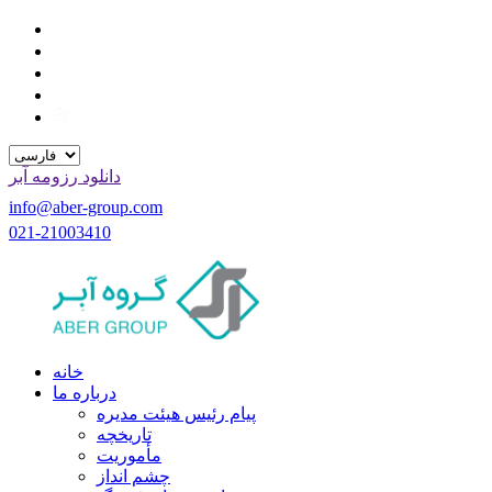
دانلود رزومه آبر
info@aber-group.com
021-21003410
خانه
درباره ما
پیام رئیس هیئت مدیره
تاریخچه
مأموریت
چشم انداز