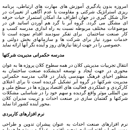
امروزه بدون یادگیری آموزش های مهارت های ارتباطی، برنامه
ریزی استراتژیک شرکتی و مقاومت یا عدم آگاهی از تغییرات در
حال شکل گیری در جهان اطراف ما، امکان استمرار حیات حرفه
ای مشگل می گردد. گروه آبر با گرد هم آوردن اساتید فن در
موضوعات مختلف مربوطه نسبت به راه اندازی مدرسه کسب و
کار صنعت ساختمان برای تفکر سودمند اقدام نموده است تا
خدمات مورد نیاز برای شرکت ها و سازمانهای بخش دولتی و
خصوصی را در جهت ارتقا نیازهای روز و آینده نگر آنها ارائه نماید.
مدرسه حکمرانی مدیریت شرکتها
انتقال تجربیات مدیریتی کلان در همه سطوح کلان پروژه ها به عوان
محوری در جهت ایجاد و توسعه اندیشکده صنعت ساختمان به
منظور احیای فرهنگ مهندسی پایدار در قالب مدرسه حکمرانی
مدیریت شرکتها در گروه آبر تشکیل گردیده است تا برای اعتلای
کارکردی و عملکردی فعالیت های اقتصاد پروژه ها در سطح ملی و
بین المللی موثر واقع گردیده و سهم خود را در شناسایی مشکلات
شرکتها و گفتمان سازی در صنعت احداث و تربیت مدیران کلان
محور آینده کشور ادا نماید.
نرم افزارهای کاربردی
نرم افزارهای صنعت احداث به عنوان پیشران تدوین و طراحی
مسیر اجرا و اقتصادسازی توجیه یافته در عملکرد پروژه ها همواره