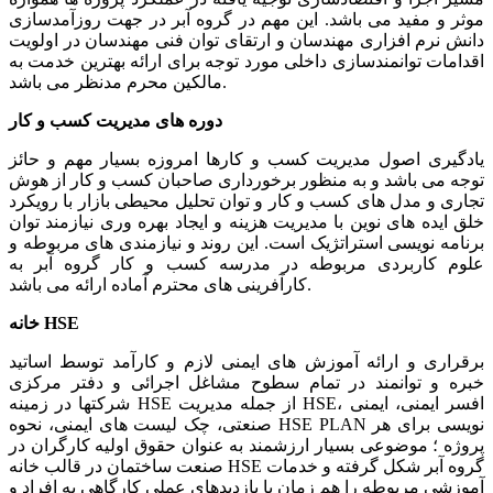
موثر و مفید می باشد. این مهم در گروه آبر در جهت روزآمدسازی
دانش نرم افزاری مهندسان و ارتقای توان فنی مهندسان در اولویت
اقدامات توانمندسازی داخلی مورد توجه برای ارائه بهترین خدمت به
مالکین محرم مدنظر می باشد.
دوره های مدیریت کسب و کار
یادگیری اصول مدیریت کسب و کارها امروزه بسیار مهم و حائز
توجه می باشد و به منظور برخورداری صاحبان کسب و کار از هوش
تجاری و مدل های کسب و کار و توان تحلیل محیطی بازار با رویکرد
خلق ایده های نوین با مدیریت هزینه و ایجاد بهره وری نیازمند توان
برنامه نویسی استراتژیک است. این روند و نیازمندی های مربوطه و
علوم کاربردی مربوطه در مدرسه کسب و کار گروه آبر به
کارآفرینی های محترم آماده ارائه می باشد.
HSE
خانه
برقراری و ارائه آموزش های ایمنی لازم و کارآمد توسط اساتید
خبره و توانمند در تمام سطوح مشاغل اجرائی و دفتر مرکزی
شرکتها در زمینه HSE از جمله مدیریت HSE، افسر ایمنی، ایمنی
صنعتی، چک لیست های ایمنی، نحوه HSE PLAN نویسی برای هر
پروژه ؛ موضوعی بسیار ارزشمند به عنوان حقوق اولیه کارگران در
صنعت ساختمان در قالب خانه HSE گروه آبر شکل گرفته و خدمات
آموزشی مربوطه را هم زمان با بازدیدهای عملی کارگاهی به افراد و