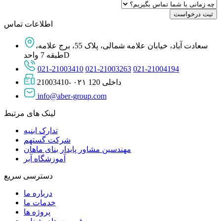
اطلاعات تماس
سعادت آباد، خیابان علامه شمالی، پلاک 55، برج علامه،
طبقه 7 واحدD
021-21003410
021-21003263
021-21004194
21003410- ۰۲۱ داخلی 120
info@aber-group.com
لینک های مرتبط
تدارک ابنیه
شرکت گستهم
مهندسین مشاور پایدار بنای ماهان
آموزشگاه آبر
دسترسی سریع
درباره ما
خدمات ما
پروژه ها